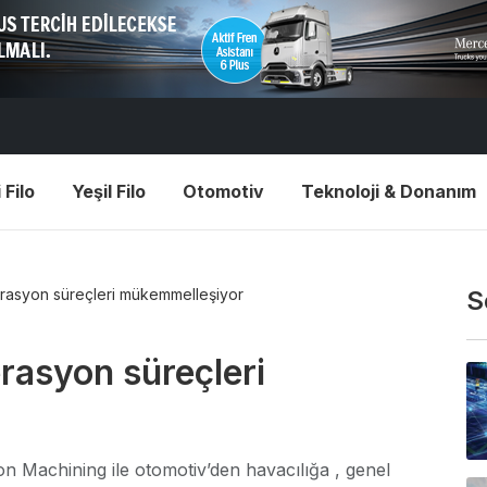
 Filo
Yeşil Filo
Otomotiv
Teknoloji & Donanım
operasyon süreçleri mükemmelleşiyor
S
perasyon süreçleri
 Machining ile otomotiv’den havacılığa , genel