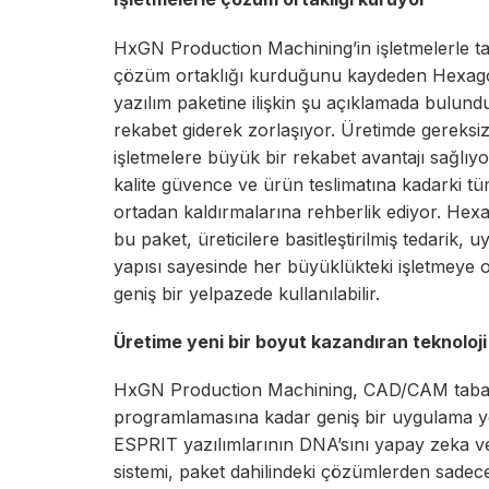
HxGN Production Machining’in işletmelerle t
çözüm ortaklığı kurduğunu kaydeden Hexago
yazılım paketine ilişkin şu açıklamada bulundu
rekabet giderek zorlaşıyor. Üretimde gereksiz 
işletmelere büyük bir rekabet avantajı sağlıy
kalite güvence ve ürün teslimatına kadarki tü
ortadan kaldırmalarına rehberlik ediyor. Hex
bu paket, üreticilere basitleştirilmiş tedarik
yapısı sayesinde her büyüklükteki işletmeye
geniş bir yelpazede kullanılabilir.
Üretime yeni bir boyut kazandıran teknoloji
HxGN Production Machining, CAD/CAM taban
programlamasına kadar geniş bir uygulama y
ESPRIT yazılımlarının DNA’sını yapay zeka ve d
sistemi, paket dahilindeki çözümlerden sadece