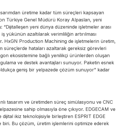
asarımdan üretime kadar tüm süreçleri kapsayan
n Türkiye Genel Müdürü Koray Alpaslan, yeni
: “Dijitalleşen yeni dünya düzeninde işletmeler arası
iş yükünün azaltılarak verimliliğin artırılması
or. HxGN Production Machining de işletmelerin üretim,
m süreçlerde hataları azaltarak gereksiz görevleri
agon ekosistemine bağlı yenilikçi ürünlerden oluşan
, uygulama ve destek avantajları sunuyor. Paketin esnek
 oldukça geniş bir yelpazede çözüm sunuyor” kadar
lı tasarım ve üretimden süreç simülasyonu ve CNC
elpazesine sahip olmasıyla öne çıkıyor. EDGECAM ve
ijital ikiz teknolojisiyle birleştiren ESPRIT EDGE
 biri. Bu çözüm, üretim işlemlerini optimize ederek