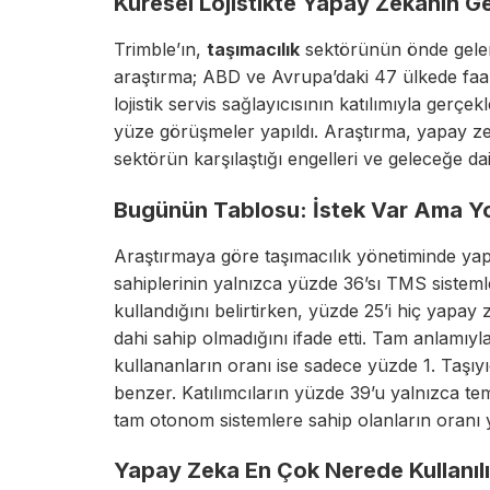
Küresel Lojistikte Yapay Zekanın Ge
Trimble’ın,
taşımacılık
sektörünün önde gelen 
araştırma; ABD ve Avrupa’daki 47 ülkede faali
lojistik servis sağlayıcısının katılımıyla gerçe
yüze görüşmeler yapıldı. Araştırma, yapay ze
sektörün karşılaştığı engelleri ve geleceğe dai
Bugünün Tablosu: İstek Var Ama Yol
Araştırmaya göre taşımacılık yönetiminde yap
sahiplerinin yalnızca yüzde 36’sı TMS sistem
kullandığını belirtirken, yüzde 25’i hiç yapay
dahi sahip olmadığını ifade etti. Tam anlamıy
kullananların oranı ise sadece yüzde 1. Taşıyıc
benzer. Katılımcıların yüzde 39’u yalnızca teme
tam otonom sistemlere sahip olanların oranı yü
Yapay Zeka En Çok Nerede Kullanıl