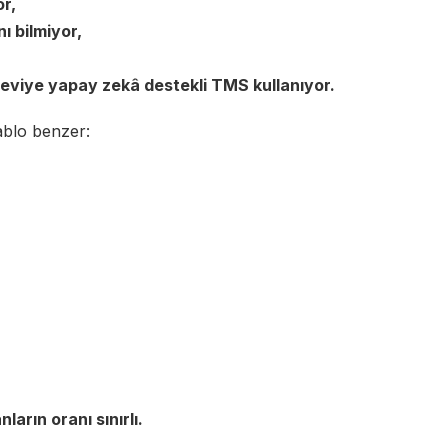
r,
ı bilmiyor,
i seviye yapay zekâ destekli TMS
kullanıyor.
tablo benzer:
ların oranı sınırlı.