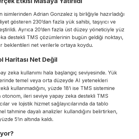
rçek Etkisi Masaya Yatırıldı
isimlerinden Adrian Gonzalez iş birliğiyle hazırladığı
yet gösteren 230’dan fazla yük sahibi, taşıyıcı ve
kleştirildi. Ayrıca 20’den fazla üst düzey yöneticiyle yüz
ka destekli TMS çözümlerinin bugün geldiği noktayı,
r beklentileri net verilerle ortaya koydu.
 Haritası Net Değil
ay zeka kullanımı hala başlangıç seviyesinde. Yük
lerinde temel veya orta düzeyde AI yetenekleri
 zekâ kullanmadığını, yüzde 18’i ise TMS sistemine
la otonom, ileri seviye yapay zeka destekli TMS
ılar ve lojistik hizmet sağlayıcılarında da tablo
l tahmine dayalı analizler kullandığını belirtirken,
zde 5’in altında kaldı.
ıyor?