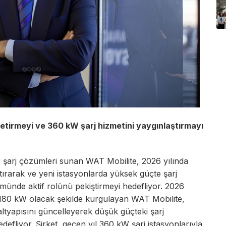
etirmeyi ve 360 kW şarj hizmetini yaygınlaştırmayı
ilir şarj çözümleri sunan WAT Mobilite, 2026 yılında
ırarak ve yeni istasyonlarda yüksek güçte şarj
ümünde aktif rolünü pekiştirmeyi hedefliyor. 2026
m 180 kW olacak şekilde kurgulayan WAT Mobilite,
altyapısını güncelleyerek düşük güçteki şarj
efliyor. Şirket, geçen yıl 360 kW şarj istasyonlarıyla