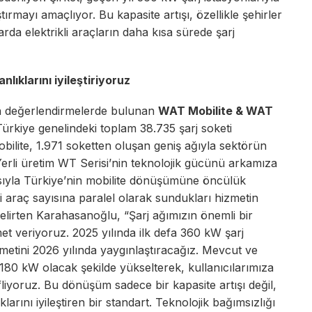
ştırmayı amaçlıyor. Bu kapasite artışı, özellikle şehirler
rda elektrikli araçların daha kısa sürede şarj
nlıklarını iyileştiriyoruz
şkin değerlendirmelerde bulunan
WAT Mobilite & WAT
Türkiye genelindeki toplam 38.735 şarj soketi
bilite, 1.971 soketten oluşan geniş ağıyla sektörün
Yerli üretim WT Serisi’nin teknolojik gücünü arkamıza
ısıyla Türkiye’nin mobilite dönüşümüne öncülük
 araç sayısına paralel olarak sundukları hizmetin
nı belirten Karahasanoğlu, “Şarj ağımızın önemli bir
met veriyoruz. 2025 yılında ilk defa 360 kW şarj
hizmetini 2026 yılında yaygınlaştıracağız. Mevcut ve
80 kW olacak şekilde yükselterek, kullanıcılarımıza
fliyoruz. Bu dönüşüm sadece bir kapasite artışı değil,
larını iyileştiren bir standart. Teknolojik bağımsızlığı