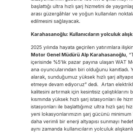
başlattığı ultra hızlı şarj hizmetini de yaygınla
arası güzergâhlar ve yoğun kullanılan noktala
edilmesini sağlayacak.
Karahasanoğlu: Kullanıcıların yolculuk alışka
2025 yılında hayata geçirilen yatırımlara ili
Motor Genel Müdürü Alp Karahasanoğlu
, “
içerisinde %5’lik pazar payına ulaşan WAT Mo
ana oyuncularından biri olduğunu kanıtladı. 
alarak, sunduğumuz yüksek hızlı şarj altyap
etmeye devam ediyoruz” dedi. Artan elektrikli
kalitesini artırmak için kesintisiz çalıştıkları
kısmında yüksek hızlı şarj istasyonları ile hiz
istasyonları ile başlattığımız ultra hızlı şarj 
yeni lokasyonlarımızın şarj gücünü minimum 1
daha verimli bir enerji altyapısı sunmayı hede
aynı zamanda kullanıcıların yolculuk alışkanlık