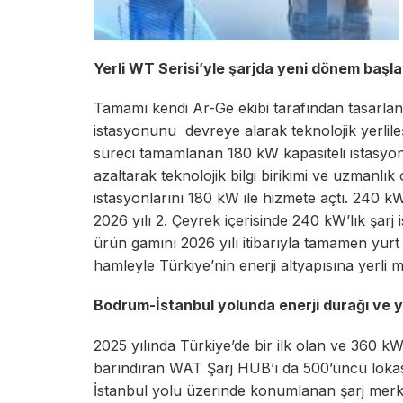
Yerli WT Serisi’yle şarjda yeni dönem başla
Tamamı kendi Ar-Ge ekibi tarafından tasarlanan
istasyonunu devreye alarak teknolojik yerlil
süreci tamamlanan 180 kW kapasiteli istasyonl
azaltarak teknolojik bilgi birikimi ve uzmanlık 
istasyonlarını 180 kW ile hizmete açtı. 240 kW’
2026 yılı 2. Çeyrek içerisinde 240 kW’lık şarj
ürün gamını 2026 yılı itibarıyla tamamen yur
hamleyle Türkiye’nin enerji altyapısına yerli 
Bodrum-İstanbul yolunda enerji durağı ve y
2025 yılında Türkiye’de bir ilk olan ve 360 kW
barındıran WAT Şarj HUB’ı da 500’üncü lok
İstanbul yolu üzerinde konumlanan şarj merke