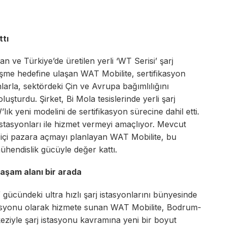
ttı
 ve Türkiye’de üretilen yerli ‘WT Serisi’ şarj
eşme hedefine ulaşan WAT Mobilite, sertifikasyon
arla, sektördeki Çin ve Avrupa bağımlılığını
oluşturdu. Şirket, Bi Mola tesislerinde yerli şarj
lık yeni modelini de sertifikasyon sürecine dahil etti.
 istasyonları ile hizmet vermeyi amaçlıyor. Mevcut
t içi pazara açmayı planlayan WAT Mobilite, bu
mühendislik gücüyle değer kattı.
aşam alanı bir arada
 gücündeki ultra hızlı şarj istasyonlarını bünyesinde
asyonu olarak hizmete sunan WAT Mobilite, Bodrum-
ziyle şarj istasyonu kavramına yeni bir boyut