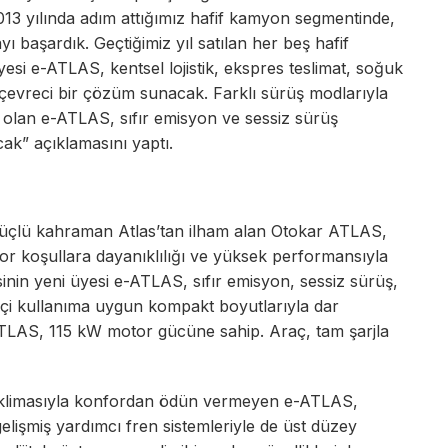
13 yılında adım attığımız hafif kamyon segmentinde,
yı başardık. Geçtiğimiz yıl satılan her beş hafif
esi e-ATLAS, kentsel lojistik, ekspres teslimat, soğuk
e çevreci bir çözüm sunacak. Farklı sürüş modlarıyla
k olan e-ATLAS, sıfır emisyon ve sessiz sürüş
cak” açıklamasını yaptı.
güçlü kahraman Atlas’tan ilham alan Otokar ATLAS,
or koşullara dayanıklılığı ve yüksek performansıyla
sinin yeni üyesi e-ATLAS, sıfır emisyon, sessiz sürüş,
 içi kullanıma uygun kompakt boyutlarıyla dar
TLAS, 115 kW motor gücüne sahip. Araç, tam şarjla
 klimasıyla konfordan ödün vermeyen e-ATLAS,
elişmiş yardımcı fren sistemleriyle de üst düzey