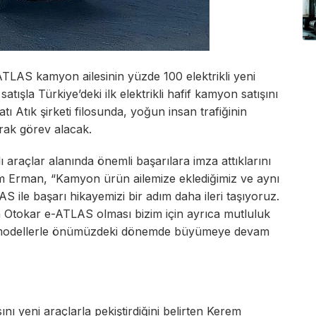
 ATLAS kamyon ailesinin yüzde 100 elektrikli yeni
satışla Türkiye’deki ilk elektrikli hafif kamyon satışını
ı Atık şirketi filosunda, yoğun insan trafiğinin
rak görev alacak.
lı araçlar alanında önemli başarılara imza attıklarını
em Erman, “Kamyon ürün ailemize eklediğimiz ve aynı
AS ile başarı hikayemizi bir adım daha ileri taşıyoruz.
nun Otokar e-ATLAS olması bizim için ayrıca mutluluk
yeni modellerle önümüzdeki dönemde büyümeye devam
ı yeni araçlarla pekiştirdiğini belirten Kerem