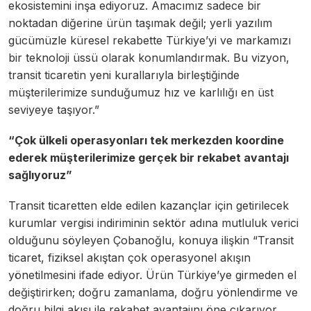
ekosistemini inşa ediyoruz. Amacımız sadece bir
noktadan diğerine ürün taşımak değil; yerli yazılım
gücümüzle küresel rekabette Türkiye’yi ve markamızı
bir teknoloji üssü olarak konumlandırmak. Bu vizyon,
transit ticaretin yeni kurallarıyla birleştiğinde
müşterilerimize sunduğumuz hız ve karlılığı en üst
seviyeye taşıyor.”
“Çok ülkeli operasyonları tek merkezden koordine
ederek müşterilerimize gerçek bir rekabet avantajı
sağlıyoruz”
Transit ticaretten elde edilen kazançlar için getirilecek
kurumlar vergisi indiriminin sektör adına mutluluk verici
olduğunu söyleyen Çobanoğlu, konuya ilişkin “Transit
ticaret, fiziksel akıştan çok operasyonel akışın
yönetilmesini ifade ediyor. Ürün Türkiye’ye girmeden el
değiştirirken; doğru zamanlama, doğru yönlendirme ve
doğru bilgi akışı ile rekabet avantajını öne çıkarıyor.