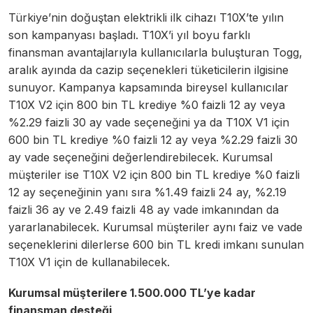
Türkiye’nin doğuştan elektrikli ilk cihazı T10X’te yılın
son kampanyası başladı. T10X’i yıl boyu farklı
finansman avantajlarıyla kullanıcılarla buluşturan Togg,
aralık ayında da cazip seçenekleri tüketicilerin ilgisine
sunuyor. Kampanya kapsamında bireysel kullanıcılar
T10X V2 için 800 bin TL krediye %0 faizli 12 ay veya
%2.29 faizli 30 ay vade seçeneğini ya da T10X V1 için
600 bin TL krediye %0 faizli 12 ay veya %2.29 faizli 30
ay vade seçeneğini değerlendirebilecek. Kurumsal
müşteriler ise T10X V2 için 800 bin TL krediye %0 faizli
12 ay seçeneğinin yanı sıra %1.49 faizli 24 ay, %2.19
faizli 36 ay ve 2.49 faizli 48 ay vade imkanından da
yararlanabilecek. Kurumsal müşteriler aynı faiz ve vade
seçeneklerini dilerlerse 600 bin TL kredi imkanı sunulan
T10X V1 için de kullanabilecek.
Kurumsal müşterilere 1.500.000 TL’ye kadar
finansman desteği