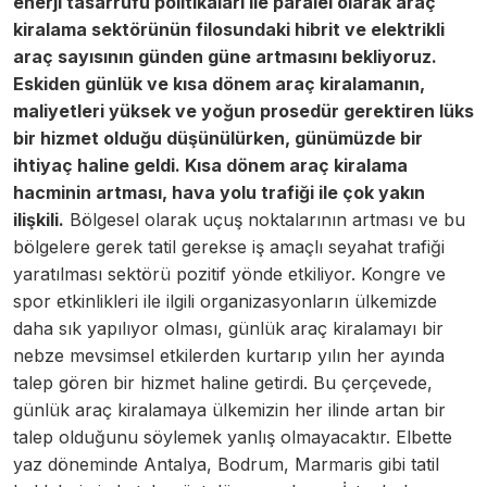
enerji tasarrufu politikaları ile paralel olarak araç
kiralama sektörünün filosundaki hibrit ve elektrikli
araç sayısının günden güne artmasını bekliyoruz.
Eskiden günlük ve kısa dönem araç kiralamanın,
maliyetleri yüksek ve yoğun prosedür gerektiren lüks
bir hizmet olduğu düşünülürken, günümüzde bir
ihtiyaç haline geldi. Kısa dönem araç kiralama
hacminin artması, hava yolu trafiği ile çok yakın
ilişkili.
Bölgesel olarak uçuş noktalarının artması ve bu
bölgelere gerek tatil gerekse iş amaçlı seyahat trafiği
yaratılması sektörü pozitif yönde etkiliyor. Kongre ve
spor etkinlikleri ile ilgili organizasyonların ülkemizde
daha sık yapılıyor olması, günlük araç kiralamayı bir
nebze mevsimsel etkilerden kurtarıp yılın her ayında
talep gören bir hizmet haline getirdi. Bu çerçevede,
günlük araç kiralamaya ülkemizin her ilinde artan bir
talep olduğunu söylemek yanlış olmayacaktır. Elbette
yaz döneminde Antalya, Bodrum, Marmaris gibi tatil