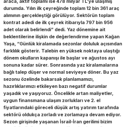
araca, aktif toplamı ise 478 milyar TL’ye ulaşmış
durumda. Yılın ilk çeyreğinde toplam 12 bin 361 araç
alımının gerçekleştiği görülüyor. Sektörün toplam
kontrat adedi de ilk çeyrek itibarıyla 797 bin 956
adet olarak belirlendi” dedi. Yaz dönemine ait
beklentilerine ilişkin de değerlendirme yapan Kağan
Yaşa, “Günlük kiralamada sezonlar doluluk açısından
farklılık gösterir. Talebin en yüksek noktaya ulaştığı
dönem okulların kapanışı ile başlar ve ağustos ayı
sonuna kadar sürer. Sonrasında yaz kiralamalarına
bağlı talep düşer ve normal seviyeye döner. Bu yaz
sezonu özelinde bakarsak planlamamızı,
hazırlıklarımızı etkileyen bazı negatif durumlar
yaşadık ve yaşıyoruz. Öncelikle artan maliyetler,
uygun finansmana ulaşım zorlukları ve 2. el
fiyatlarındaki göreceli düşük artış yatırım tarafında
sektörü oldukça zorladı ve zorlamaya devam ediyor.
Sezon girişinde yaşanan İsrail-İran gerilimi bizim