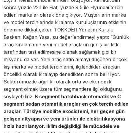
23,7’si Renault modellerinden oluşuyor. Renault’dan
sonra yüzde 22.1 ile Fiat, yüzde 9,5 ile Hyundai tercih
edilen markalar olarak öne çıkıyor. Müşterilerin marka
ve model tercihlerinde kiralama kuruluşlarının etkisinin
önemine dikkat çeken TOKKDER Yönetim Kurulu
Başkanı Kağan Yaşa, şu değerlendirmeyi yaptı: “Günlük
araç kiralamanın yeni model araçların geniş bir kitle
tarafından test edilmesine olanak sağlamak gibi bir
misyonu da var. Yeni araç satın almayı düşünen birçok
kişi marka ve model tercihlerini, ilgilendikleri araçları
öncelikli olarak kiralayıp denedikten sonra belirliyor.
Sektörümüzde ağırlıklı olarak orta ve ekonomik
segment olmak üzere tüm segmentlere ilgi olduğunu
söyleyebiliriz.
B segment hatchback otomatik ve C
segment sedan otomatik araçlar en çok tercih edilen
araçlar. Türkiye mobilite ekosistemi, her geçen gün
gelişen altyapısı ve yeni ürünler ile elektrifikasyona
hızla hazırlanıyor. İklim değişikliği ile mücadele ve