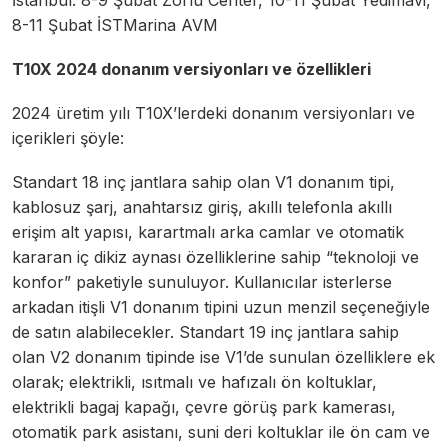
8-11 Şubat İSTMarina AVM
T10X 2024 donanım versiyonları ve özellikleri
2024 üretim yılı T10X’lerdeki donanım versiyonları ve
içerikleri şöyle:
Standart 18 inç jantlara sahip olan V1 donanım tipi,
kablosuz şarj, anahtarsız giriş, akıllı telefonla akıllı
erişim alt yapısı, karartmalı arka camlar ve otomatik
kararan iç dikiz aynası özelliklerine sahip “teknoloji ve
konfor” paketiyle sunuluyor. Kullanıcılar isterlerse
arkadan itişli V1 donanım tipini uzun menzil seçeneğiyle
de satın alabilecekler. Standart 19 inç jantlara sahip
olan V2 donanım tipinde ise V1’de sunulan özelliklere ek
olarak; elektrikli, ısıtmalı ve hafızalı ön koltuklar,
elektrikli bagaj kapağı, çevre görüş park kamerası,
otomatik park asistanı, suni deri koltuklar ile ön cam ve