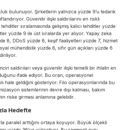
kluk bulunuyor. Şirketlerin yalnızca yüzde 9’u tedarik
flandırıyor. Güvenilir ilişki saldırılarını en riskli
tehditler sıralamasında gelişmiş kalıcı tehditler yüzde
itler yüzde 9 ile üst sıralarda yer alıyor. Yapay zeka
zde 8, DDoS yüzde 8, keşif faaliyetleri yüzde 7, hizmet
syal mühendislik yüzde 6, sıfır gün açıkları yüzde 6
riliyor.
ri saldırıları veya güvenilir ilişki temelli bir ihlalin en
uğunu ifade ediyor. Bu oran, operasyonel
lı hale geldiğini gösteriyor. Filo operasyonlarında bu
imizasyon sistemlerinin devre dışı kalması, bakım
n riske girmesi anlamına gelebilir.
zla Hedefte
ıyla paralel arttığını ortaya koyuyor. Büyük ölçekli
oranı yüzde 36’ya yükseliyor. Bu segment aynı