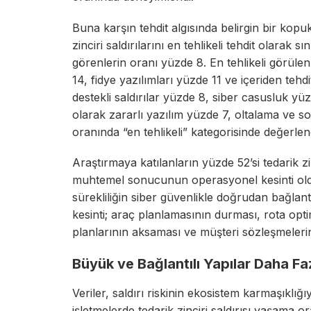
Buna karşın tehdit algısında belirgin bir kopu
zinciri saldırılarını en tehlikeli tehdit olarak sını
görenlerin oranı yüzde 8. En tehlikeli görülen 
14, fidye yazılımları yüzde 11 ve içeriden tehd
destekli saldırılar yüzde 8, siber casusluk yü
olarak zararlı yazılım yüzde 7, oltalama ve so
oranında “en tehlikeli” kategorisinde değerlendi
Araştırmaya katılanların yüzde 52’si tedarik zinci
muhtemel sonucunun operasyonel kesinti old
sürekliliğin siber güvenlikle doğrudan bağlantı
kesinti; araç planlamasının durması, rota opt
planlarının aksaması ve müşteri sözleşmelerini
Büyük ve Bağlantılı Yapılar Daha Fa
Veriler, saldırı riskinin ekosistem karmaşıklığ
işletmelerde tedarik zinciri saldırısı yaşama 