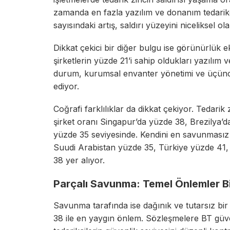
zamanda en fazla yazılım ve donanım tedarikçi
sayısındaki artış, saldırı yüzeyini niceliksel ol
Dikkat çekici bir diğer bulgu ise görünürlük eks
şirketlerin yüzde 21’i sahip oldukları yazılım
durum, kurumsal envanter yönetimi ve üçünc
ediyor.
Coğrafi farklılıklar da dikkat çekiyor. Tedarik z
şirket oranı Singapur’da yüzde 38, Brezilya’
yüzde 35 seviyesinde. Kendini en savunmasız 
Suudi Arabistan yüzde 35, Türkiye yüzde 41
38 yer alıyor.
Parçalı Savunma: Temel Önlemler Bi
Savunma tarafında ise dağınık ve tutarsız bir
38 ile en yaygın önlem. Sözleşmelere BT gü