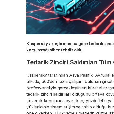
Kaspersky araştırmasına göre tedarik zinciri 
karşılaştığı siber tehdit oldu.
Tedarik Zinciri Saldırıları T
Kaspersky tarafından Asya Pasifik, Avrupa, 
ülkede, 500’den fazla çalışanı bulunan şirke
profesyoneliyle gerçekleştirilen küresel araş
tedarik zinciri saldırıları olduğunu ortaya k
güvenlik konularına ayırırken, yüzde 14’ü yal
yüklenicinin sistem erişimine sahip olduğu k
öne çıkarken, Türkiye’de şirketlerin yüzde 41’