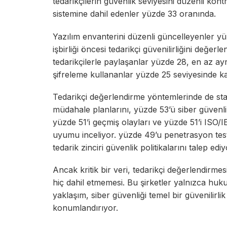
tedarikçilerin güvenlik seviyesini düzenli kon
sistemine dahil edenler yüzde 33 oranında.
Yazılım envanterini düzenli güncelleyenler yüz
işbirliği öncesi tedarikçi güvenilirliğini değer
tedarikçilerle paylaşanlar yüzde 28, en az ay
şifreleme kullananlar yüzde 25 seviyesinde ka
Tedarikçi değerlendirme yöntemlerinde de sta
müdahale planlarını, yüzde 53’ü siber güvenlik p
yüzde 51’i geçmiş olayları ve yüzde 51’i ISO
uyumu inceliyor. yüzde 49’u penetrasyon test 
tedarik zinciri güvenlik politikalarını talep ediy
Ancak kritik bir veri, tedarikçi değerlendirme
hiç dahil etmemesi. Bu şirketler yalnızca hukuk
yaklaşım, siber güvenliği temel bir güvenilirlik
konumlandırıyor.