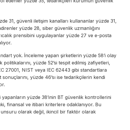
trol edenler yüzde 35, tedarikçileri kurumun güvenlik
de 31, güvenli iletişim kanalları kullananlar yüzde 31,
lendirenler yüzde 28, siber güvenlik uzmanlığını
rıcalık prensibini uygulayanlar yüzde 27 ve e-posta
lıyor.
ndart yok. İnceleme yapan şirketlerin yüzde 58’i olay
olitikalarını, yüzde 52’si tespit edilmiş zafiyetleri,
/IEC 27001, NIST veya IEC 62443 gibi standartlara
sonuçlarını, yüzde 46’sı ise tedarikçilerin kendi
or.
si yapanların yüzde 38’inin BT güvenlik kontrollerini
i, finansal ve itibari kriterlere odaklanıyor. Bu
 unsuru olarak değil, ikincil bir faktör olarak