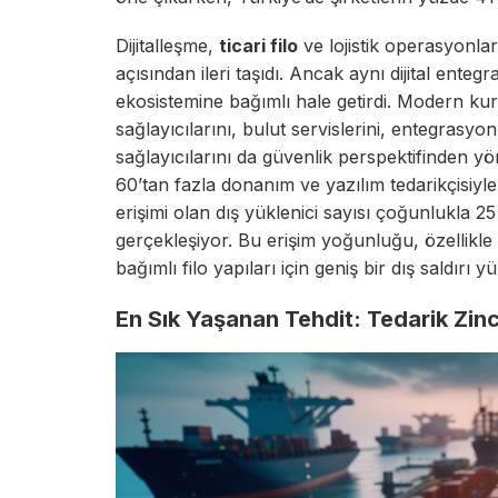
Dijitalleşme,
ticari filo
ve lojistik operasyonlar
açısından ileri taşıdı. Ancak aynı dijital enteg
ekosistemine bağımlı hale getirdi. Modern kuru
sağlayıcılarını, bulut servislerini, entegrasyo
sağlayıcılarını da güvenlik perspektifinden y
60’tan fazla donanım ve yazılım tedarikçisiyle
erişimi olan dış yüklenici sayısı çoğunlukla 2
gerçekleşiyor. Bu erişim yoğunluğu, özellikl
bağımlı filo yapıları için geniş bir dış saldırı 
En Sık Yaşanan Tehdit: Tedarik Zinciri