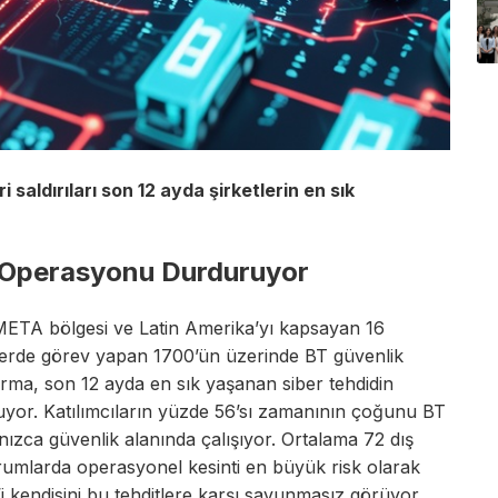
saldırıları son 12 ayda şirketlerin en sık
üm Operasyonu Durduruyor
META bölgesi ve Latin Amerika’yı kapsayan 16
tlerde görev yapan 1700’ün üzerinde BT güvenlik
tırma, son 12 ayda en sık yaşanan siber tehdidin
oyuyor. Katılımcıların yüzde 56’sı zamanının çoğunu BT
nızca güvenlik alanında çalışıyor. Ortalama 72 dış
urumlarda operasyonel kesinti en büyük risk olarak
i kendisini bu tehditlere karşı savunmasız görüyor.