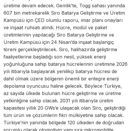
üretime devam edecek. Gemlik’te, Togg sahası yanında
607 bin metrekarelik Siro Batarya Geliştirme ve Üretim
Kampüsü için ÇED olumlu raporu, imar planı onayları
ve inşaat ruhsatı alındı. Hücre, modül ve paket
üretimlerinin yapılacağı Siro Batarya Geliştirme ve
Üretim Kampüsü için 24 Nisan’da inşaat başlangıç
töreni gerçekleştirilecek. Siro, halihazırda geliştirme
faaliyetlerine başladığı son nesil, yüksek enerji
yoğunluğuna sahip batarya hücrelerinin üretimine 2026
yılı itibarıyla başlayarak yenilikçi batarya hücresi de
dahil olmak üzere bölgenin önemli bir entegre enerji
depolama oyuncusu haline gelecek. Böylece Türkiye,
az sayıda ülkede bulunan hücre geliştirme ve üretme
yetkinliğine sahip olacak. 2031 yılı itibarıyla üretim
kapasitesi yıllık 20 GWs’e ulaşacak olan Siro, geliştirdiği
tüm ürün ve çözümlerin fikri mülkiyetine sahip olacak.
Türkiye’nin yanında bölgede 120 ülkeden de doğrudan
sorumlu olarak otomotivin yanı sıra mikromobilite,