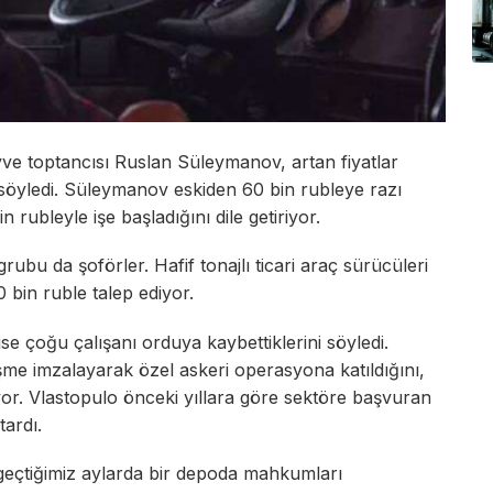
e toptancısı Ruslan Süleymanov, artan fiyatlar
 söyledi. Süleymanov eskiden 60 bin rubleye razı
 rubleyle işe başladığını dile getiriyor.
grubu da şoförler. Hafif tonajlı ticari araç sürücüleri
 bin ruble talep ediyor.
se çoğu çalışanı orduya kaybettiklerini söyledi.
şme imzalayarak özel askeri operasyona katıldığını,
tiyor. Vlastopulo önceki yıllara göre sektöre başvuran
ardı.
eçtiğimiz aylarda bir depoda mahkumları