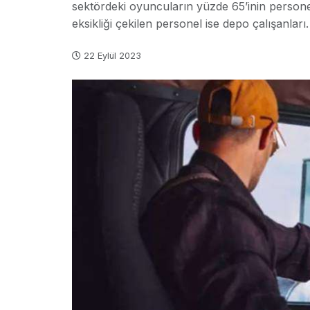
sektördeki oyuncuların yüzde 65’inin person
eksikliği çekilen personel ise depo çalışanları.
22 Eylül 2023