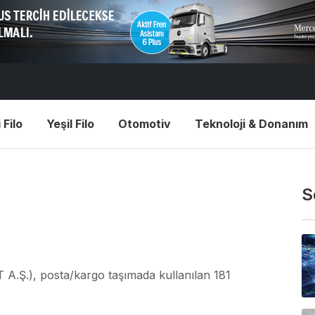
 Filo
Yeşil Filo
Otomotiv
Teknoloji & Donanım
S
T A.Ş.), posta/kargo taşımada kullanılan 181