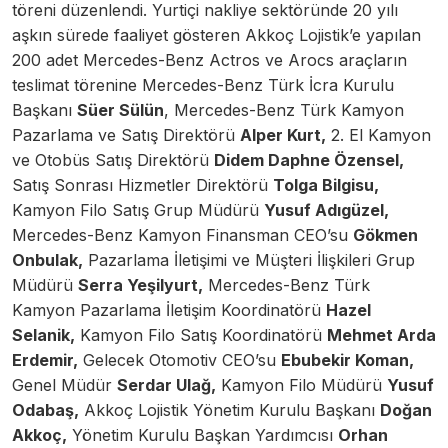
töreni düzenlendi. Yurtiçi nakliye sektöründe 20 yılı
aşkın sürede faaliyet gösteren Akkoç Lojistik’e yapılan
200 adet Mercedes-Benz Actros ve Arocs araçların
teslimat törenine Mercedes-Benz Türk İcra Kurulu
Başkanı
Süer Sülün
, Mercedes-Benz Türk Kamyon
Pazarlama ve Satış Direktörü
Alper Kurt,
2. El Kamyon
ve Otobüs Satış Direktörü
Didem Daphne Özensel,
Satış Sonrası Hizmetler Direktörü
Tolga Bilgisu,
Kamyon Filo Satış Grup Müdürü
Yusuf Adıgüzel,
Mercedes-Benz Kamyon Finansman CEO’su
Gökmen
Onbulak,
Pazarlama İletişimi ve Müşteri İlişkileri Grup
Müdürü
Serra Yeşilyurt,
Mercedes-Benz Türk
Kamyon Pazarlama İletişim Koordinatörü
Hazel
Selanik,
Kamyon Filo Satış Koordinatörü
Mehmet Arda
Erdemir,
Gelecek Otomotiv CEO’su
Ebubekir Koman,
Genel Müdür
Serdar Ulağ,
Kamyon Filo Müdürü
Yusuf
Odabaş,
Akkoç Lojistik Yönetim Kurulu Başkanı
Doğan
Akkoç,
Yönetim Kurulu Başkan Yardımcısı
Orhan