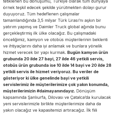
tetiklenen bu dönüşümü, Türkiye olarak tüm dünyaya
örnek teşkil edecek şekilde yürütmekten dolayı gurur
duyuyoruz. Tüm hedeflenen çalışmalar
tamamlandığında 3,5 milyar Türk Lirası’nı aşkın bir
yatırım yapmış ve Daimler Truck global ağında bunu
gerçekleştirmiş ilk ülke olacağız. Bu çalışmadaki
önceliğimiz, kamyon ve otobüs müşterilerinin beklenti
ve ihtiyaçlarını daha iyi anlamak ve bunlara yönelik
hizmet verecek bir yapı kurmak.
Bugün kamyon ürün
grubunda 20 ilde 27 bayi, 27 ilde 46 yetkili servis,
otobüs ürün grubunda ise 10 ilde 14 bayi ve 20 ilde 28
yetkili servis ile hizmet veriyoruz. Bu veriler de
gösteriyor ki ülke genelinde bayi ve yetkili
servislerimiz ile müşterilerimize çok yakın konumda,
müşterilerimizin #daimayanındayız.
Dönüşüm
kapsamında Şanlıurfa, Dilovası ve Çatalca’da kurulacak
yeni servislerimizle birlikte müşterilerimize daha da
yakın olacağız ve kapasitemizi artıracağız. İlk fiili