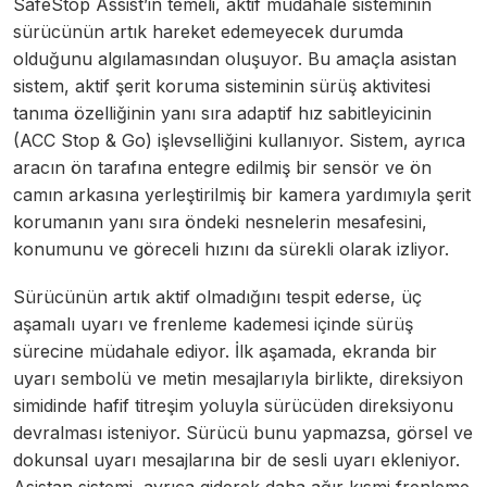
SafeStop Assist’in temeli, aktif müdahale sisteminin
sürücünün artık hareket edemeyecek durumda
olduğunu algılamasından oluşuyor. Bu amaçla asistan
sistem, aktif şerit koruma sisteminin sürüş aktivitesi
tanıma özelliğinin yanı sıra adaptif hız sabitleyicinin
(ACC Stop & Go) işlevselliğini kullanıyor. Sistem, ayrıca
aracın ön tarafına entegre edilmiş bir sensör ve ön
camın arkasına yerleştirilmiş bir kamera yardımıyla şerit
korumanın yanı sıra öndeki nesnelerin mesafesini,
konumunu ve göreceli hızını da sürekli olarak izliyor.
Sürücünün artık aktif olmadığını tespit ederse, üç
aşamalı uyarı ve frenleme kademesi içinde sürüş
sürecine müdahale ediyor. İlk aşamada, ekranda bir
uyarı sembolü ve metin mesajlarıyla birlikte, direksiyon
simidinde hafif titreşim yoluyla sürücüden direksiyonu
devralması isteniyor. Sürücü bunu yapmazsa, görsel ve
dokunsal uyarı mesajlarına bir de sesli uyarı ekleniyor.
Asistan sistemi, ayrıca giderek daha ağır kısmi frenleme