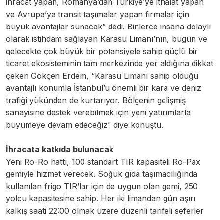
ihracat yapan, Romanya’dan Türkiye’ye ithalat yapan
ve Avrupa’ya transit taşımalar yapan firmalar için
büyük avantajlar sunacak” dedi. Binlerce insana dolaylı
olarak istihdam sağlayan Karasu Limanı’nın, bugün ve
gelecekte çok büyük bir potansiyele sahip güçlü bir
ticaret ekosisteminin tam merkezinde yer aldığına dikkat
çeken Gökçen Erdem, “Karasu Limanı sahip olduğu
avantajlı konumla İstanbul’u önemli bir kara ve deniz
trafiği yükünden de kurtarıyor. Bölgenin gelişmiş
sanayisine destek verebilmek için yeni yatırımlarla
büyümeye devam edeceğiz” diye konuştu.
İhracata katkıda bulunacak
Yeni Ro-Ro hattı, 100 standart TIR kapasiteli Ro-Pax
gemiyle hizmet verecek. Soğuk gıda taşımacılığında
kullanılan frigo TIR’lar için de uygun olan gemi, 250
yolcu kapasitesine sahip. Her iki limandan gün aşırı
kalkış saati 22:00 olmak üzere düzenli tarifeli seferler