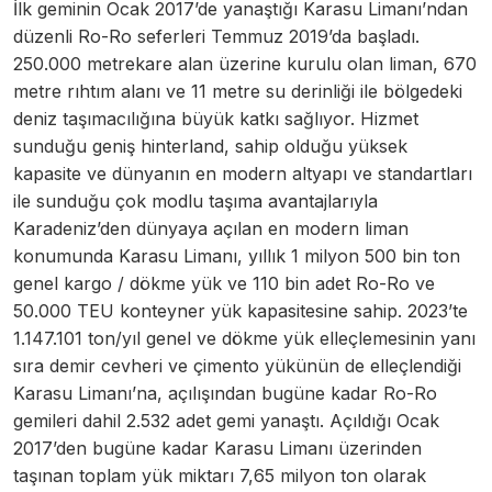
İlk geminin Ocak 2017’de yanaştığı Karasu Limanı’ndan
düzenli Ro-Ro seferleri Temmuz 2019’da başladı.
250.000 metrekare alan üzerine kurulu olan liman, 670
metre rıhtım alanı ve 11 metre su derinliği ile bölgedeki
deniz taşımacılığına büyük katkı sağlıyor. Hizmet
sunduğu geniş hinterland, sahip olduğu yüksek
kapasite ve dünyanın en modern altyapı ve standartları
ile sunduğu çok modlu taşıma avantajlarıyla
Karadeniz’den dünyaya açılan en modern liman
konumunda Karasu Limanı, yıllık 1 milyon 500 bin ton
genel kargo / dökme yük ve 110 bin adet Ro-Ro ve
50.000 TEU konteyner yük kapasitesine sahip. 2023’te
1.147.101 ton/yıl genel ve dökme yük elleçlemesinin yanı
sıra demir cevheri ve çimento yükünün de elleçlendiği
Karasu Limanı’na, açılışından bugüne kadar Ro-Ro
gemileri dahil 2.532 adet gemi yanaştı. Açıldığı Ocak
2017’den bugüne kadar Karasu Limanı üzerinden
taşınan toplam yük miktarı 7,65 milyon ton olarak