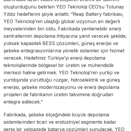
oluşturduğunu belirten YEO Teknoloji CEO’su Tolunay
Yıldız hedeflerini şöyle anlattı: “Reap Battery fabrikası,
YEO Teknoloji’nin ulaştığı global vizyonun en değerli
meyvelerinden biri oldu. Fabrikada yenilenebilir enerji
santrallerinin depolama ihtiyacına yanıt verecek şekilde;
yüksek kapasiteli BESS çözümleri, güneş enerjisi ve
şebeke entegrasyonlarına yönelik sistemler için hizmet
verecek. Hedefimiz Türkiye’yi enerji depolama
teknolojilerinde bölgesel bir üretim ve mühendislik
merkezi haline getirmek. YEO Teknoloji’nin yurtiçi ve
yurtdışında yürüttüğü rüzgar, hidroelektrik ve güneş
enerjisi, şebeke modernizasyonu ve enerji depolama
projeleri de fabrikanın üretim takvimine doğrudan
entegre edilecek.”
Fabrikada, şebeke ölçeğindeki büyük depolama
sistemlerinden ticari ve endüstriyel segmente kadar
geniş bir yelpazede batarya çözümleri sunulacak. YEO