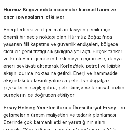
Hürmüz Boğazı’ndaki aksamalar küresel tarım ve
enerji piyasalarını etkiliyor
Enerji tedariki ve diğer malları taşıyan gemiler için
önemli bir geçiş noktası olan Hürmüz Boğazı’nda
yaşanan fiili kapatma ve güvenlik endişeleri, bölgede
ciddi bir gemi trafiği sıkışıklığına yol açtı. Birçok tanker
ve konteyner gemisinin beklemeye geçmesiyle, dünya
enerji sevkiyatı aksatarak Körfez’deki petrol ve lojistik
akışını durma noktasına getirdi. Enerji ve hammadde
akışındaki bu kesinti yalnızca petrol ve doğalgaz
piyasalarını değil; gübre, petrokimya ve tarımsal üretim
süreçlerini de doğrudan etkiliyor.
Ersoy Holding Yönetim Kurulu Üyesi Kürşat Ersoy
, bu
gelişmelerin üretim maliyetleri ve tedarik planlaması
üzerinde çok katmanlı etkiler yarattığının altını
çizerek;
“Son haftalarda üre fiyatlarında yüzde 30’a