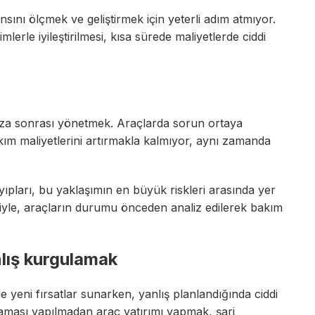
ını ölçmek ve geliştirmek için yeterli adım atmıyor.
lerle iyileştirilmesi, kısa sürede maliyetlerde ciddi
arıza sonrası yönetmek. Araçlarda sorun ortaya
ım maliyetlerini artırmakla kalmıyor, aynı zamanda
ayıpları, bu yaklaşımın en büyük riskleri arasında yer
eriyle, araçların durumu önceden analiz edilerek bakım
nlış kurgulamak
nde yeni fırsatlar sunarken, yanlış planlandığında ciddi
nlaması yapılmadan araç yatırımı yapmak, şarj