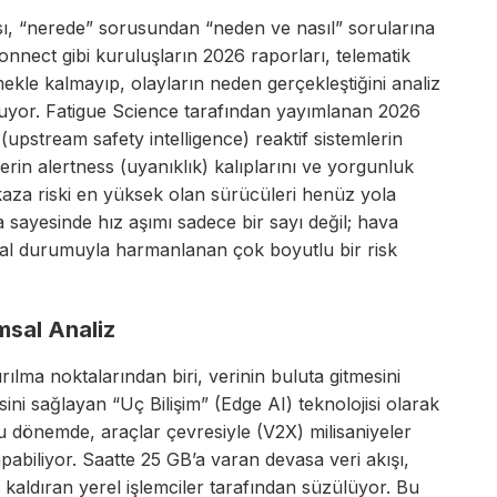
ası, “nerede” sorusundan “neden ve nasıl” sorularına
onnect gibi kuruluşların 2026 raporları, telematik
kle kalmayıp, olayların neden gerçekleştiğini analiz
uluyor. Fatigue Science tarafından yayımlanan 2026
 (upstream safety intelligence) reaktif sistemlerin
ülerin alertness (uyanıklık) kalıplarını ve yorgunluk
kaza riski en yüksek olan sürücüleri henüz yola
 sayesinde hız aşımı sadece bir sayı değil; hava
al durumuyla harmanlanan çok boyutlu bir risk
msal Analiz
ırılma noktalarından biri, verinin buluta gitmesini
i sağlayan “Uç Bilişim” (Edge AI) teknolojisi olarak
bu dönemde, araçlar çevresiyle (V2X) milisaniyeler
apabiliyor. Saatte 25 GB’a varan devasa veri akışı,
 kaldıran yerel işlemciler tarafından süzülüyor. Bu