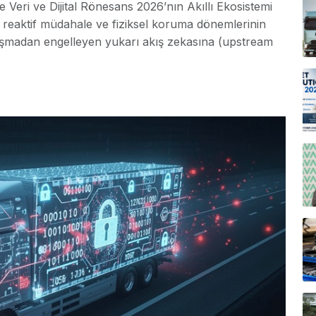
 Veri ve Dijital Rönesans 2026’nın Akıllı Ekosistemi
lı reaktif müdahale ve fiziksel koruma dönemlerinin
luşmadan engelleyen yukarı akış zekasına (upstream