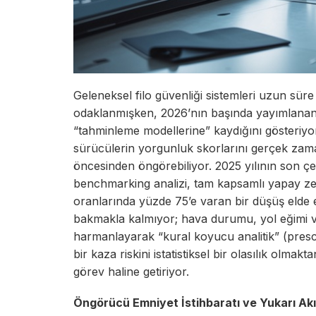
Geleneksel filo güvenliği sistemleri uzun sür
odaklanmışken, 2026’nın başında yayımlanan
“tahminleme modellerine” kaydığını gösteriyo
sürücülerin yorgunluk skorlarını gerçek zama
öncesinden öngörebiliyor. 2025 yılının son ç
benchmarking analizi, tam kapsamlı yapay zek
oranlarında yüzde 75’e varan bir düşüş elde et
bakmakla kalmıyor; hava durumu, yol eğimi ve
harmanlayarak “kural koyucu analitik” (prescri
bir kaza riskini istatistiksel bir olasılık olma
görev haline getiriyor.
Öngörücü Emniyet İstihbaratı ve Yukarı Ak