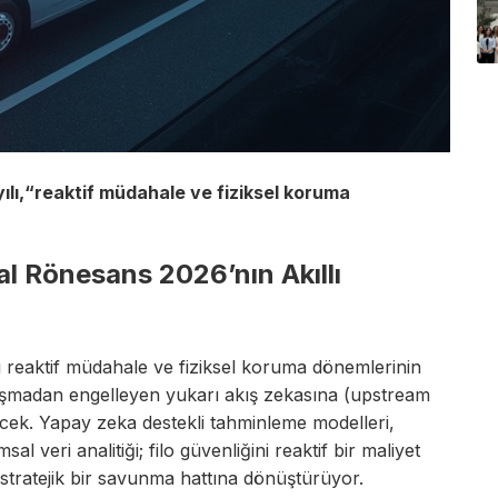
yılı,“reaktif müdahale ve fiziksel koruma
tal Rönesans 2026’nın Akıllı
 reaktif müdahale ve fiziksel koruma dönemlerinin
luşmadan engelleyen yukarı akış zekasına (upstream
eçecek. Yapay zeka destekli tahminleme modelleri,
l veri analitiği; filo güvenliğini reaktif bir maliyet
stratejik bir savunma hattına dönüştürüyor.