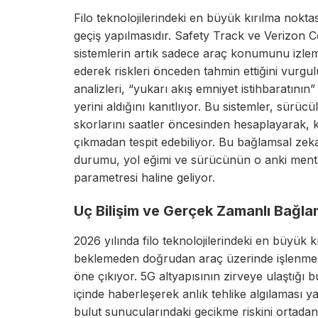
Filo teknolojilerindeki en büyük kırılma nokt
geçiş yapılmasıdır. Safety Track ve Verizon C
sistemlerin artık sadece araç konumunu izleme
ederek riskleri önceden tahmin ettiğini vurg
analizleri, “yukarı akış emniyet istihbaratının”
yerini aldığını kanıtlıyor. Bu sistemler, sürüc
skorlarını saatler öncesinden hesaplayarak, 
çıkmadan tespit edebiliyor. Bu bağlamsal zeka
durumu, yol eğimi ve sürücünün o anki ment
parametresi haline geliyor.
Uç Bilişim ve Gerçek Zamanlı Bağla
2026 yılında filo teknolojilerindeki en büyük k
beklemeden doğrudan araç üzerinde işlenmesin
öne çıkıyor. 5G altyapısının zirveye ulaştığı 
içinde haberleşerek anlık tehlike algılaması y
bulut sunucularındaki gecikme riskini ortadan