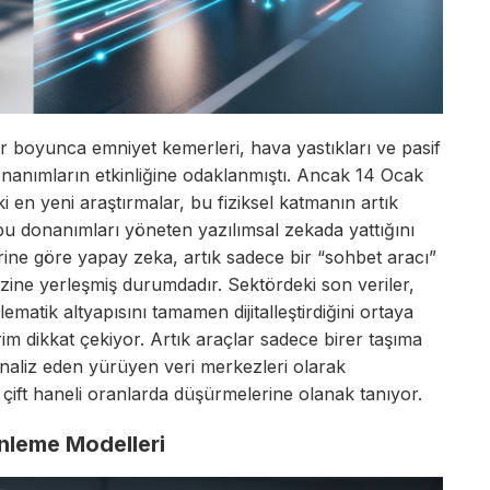
ar boyunca emniyet kemerleri, hava yastıkları ve pasif
donanımların etkinliğine odaklanmıştı. Ancak 14 Ocak
aki en yeni araştırmalar, bu fiziksel katmanın artık
 bu donanımları yöneten yazılımsal zekada yattığını
rine göre yapay zeka, artık sadece bir “sohbet aracı”
ine yerleşmiş durumdadır. Sektördeki son veriler,
lematik altyapısını tamamen dijitalleştirdiğini ortaya
im dikkat çekiyor. Artık araçlar sadece birer taşıma
 analiz eden yürüyen veri merkezleri olarak
 çift haneli oranlarda düşürmelerine olanak tanıyor.
inleme Modelleri