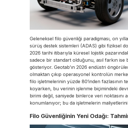
Geleneksel filo güvenliği paradigması, on yıll
sürüş destek sistemleri (ADAS) gibi fiziksel 
2026 tarihi itibarıyla küresel lojistik pazarınd
sadece bir standart olduğunu, asıl farkın ise
gösteriyor. Geotab’ın 2026 endüstri öngörüle
olmaktan çıkıp operasyonel kontrolün merkez
filo işletmelerinin yüzde 80’inden fazlasının te
koyarken, bu verinin işlenme biçimindeki devr
birimi değil, saniyede binlerce veri noktasını
konumlanıyor; bu da işletmelerin maliyetlerini
Filo Güvenliğinin Yeni Odağı: Tahm