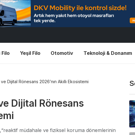
 Filo
Yeşil Filo
Otomotiv
Teknoloji & Donanım
 ve Dijital Rönesans 2026’nın Akıllı Ekosistemi
S
ve Dijital Rönesans
temi
lı,“reaktif müdahale ve fiziksel koruma dönemlerinin