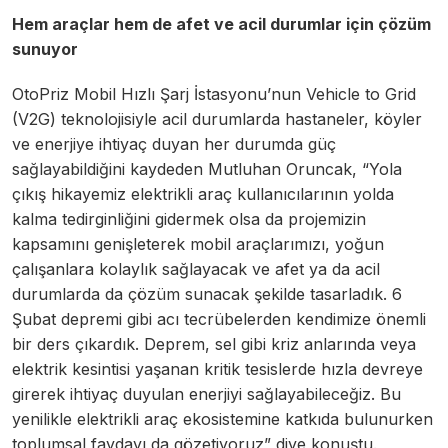
Hem araçlar hem de afet ve acil durumlar için çözüm
sunuyor
OtoPriz Mobil Hızlı Şarj İstasyonu’nun Vehicle to Grid
(V2G) teknolojisiyle acil durumlarda hastaneler, köyler
ve enerjiye ihtiyaç duyan her durumda güç
sağlayabildiğini kaydeden Mutluhan Oruncak, “Yola
çıkış hikayemiz elektrikli araç kullanıcılarının yolda
kalma tedirginliğini gidermek olsa da projemizin
kapsamını genişleterek mobil araçlarımızı, yoğun
çalışanlara kolaylık sağlayacak ve afet ya da acil
durumlarda da çözüm sunacak şekilde tasarladık. 6
Şubat depremi gibi acı tecrübelerden kendimize önemli
bir ders çıkardık. Deprem, sel gibi kriz anlarında veya
elektrik kesintisi yaşanan kritik tesislerde hızla devreye
girerek ihtiyaç duyulan enerjiyi sağlayabileceğiz. Bu
yenilikle elektrikli araç ekosistemine katkıda bulunurken
toplumsal faydayı da gözetiyoruz” diye konuştu.