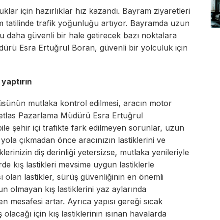
uklar için hazırlıklar hız kazandı. Bayram ziyaretleri
am tatilinde trafik yoğunluğu artıyor. Bayramda uzun
u daha güvenli bir hale getirecek bazı noktalara
ürü Esra Ertuğrul Boran, güvenli bir yolculuk için
 yaptırın
aküsünün mutlaka kontrol edilmesi, aracın motor
 Petlas Pazarlama Müdürü Esra Ertuğrul
e şehir içi trafikte fark edilmeyen sorunlar, uzun
 yola çıkmadan önce aracınızın lastiklerini ve
erinizin diş derinliği yetersizse, mutlaka yenileriyle
de kış lastikleri mevsime uygun lastiklerle
ı olan lastikler, sürüş güvenliğinin en önemli
n olmayan kış lastiklerini yaz aylarında
ren mesafesi artar. Ayrıca yapısı gereği sıcak
lacağı için kış lastiklerinin ısınan havalarda