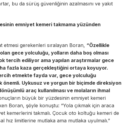
tar, bu da sürüş güvenliğinin azalmasını ve yakıt
desinin emniyet kemeri takmama yüzünden
t etmesi gerekenleri sıralayan Boran,
“Özellikle
olan gece yolculuğu, yolların daha boş olması
ok tercih ediliyor ama yapılan araştırmalar gece
a fazla kaza gerçekleştiğini ortaya koyuyor.
rcih etmekte fayda var, gece yolculuğu
k önemli. Uykusuz ve yorgun bir biçimde direksiyon
nüşümlü araç kullanılması ve molaların ihmal
onuçların büyük bir yüzdesinin emniyet kemeri
en Boran, şöyle konuştu: “Yola çıkmak için araca
yet kemerlerini takmalı. Çocuk oto koltuğu kemeri de
al hız limitlerine mutlaka ama mutlaka uyulmalı.”