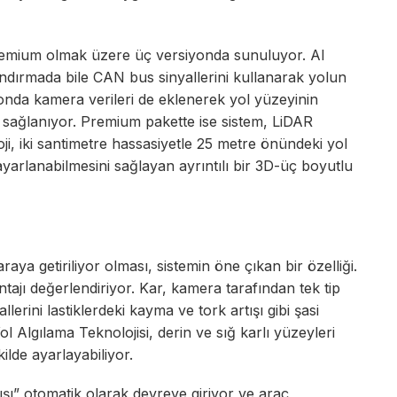
Premium olmak üzere üç versiyonda sunuluyor. AI
landırmada bile CAN bus sinyallerini kullanarak yolun
onda kamera verileri de eklenerek yol yüzeyinin
 sağlanıyor. Premium pakette ise sistem, LiDAR
loji, iki santimetre hassasiyetle 25 metre önündeki yol
 ayarlanabilmesini sağlayan ayrıntılı bir 3D-üç boyutlu
 araya getiriliyor olması, sistemin öne çıkan bir özelliği.
tajı değerlendiriyor. Kar, kamera tarafından tek tip
lerini lastiklerdeki kayma ve tork artışı gibi şasi
Yol Algılama Teknolojisi, derin ve sığ karlı yüzeyleri
ilde ayarlayabiliyor.
ışı” otomatik olarak devreye giriyor ve araç,