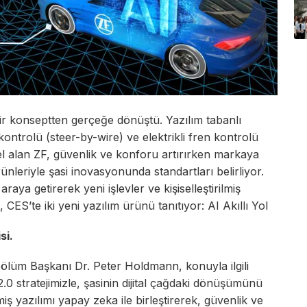
ir konseptten gerçeğe dönüştü. Yazılım tabanlı
 kontrolü (steer-by-wire) ve elektrikli fren kontrolü
emel alan ZF, güvenlik ve konforu artırırken markaya
nleriyle şasi inovasyonunda standartları belirliyor.
raya getirerek yeni işlevler ve kişiselleştirilmiş
 CES’te iki yeni yazılım ürünü tanıtıyor: AI Akıllı Yol
si.
ölüm Başkanı Dr. Peter Holdmann, konuyla ilgili
.0 stratejimizle, şasinin dijital çağdaki dönüşümünü
ş yazılımı yapay zeka ile birleştirerek, güvenlik ve