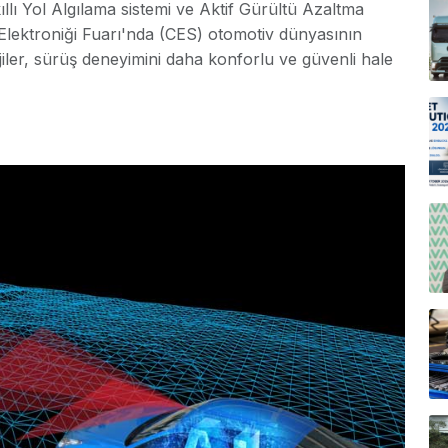
ıllı Yol Algılama sistemi ve Aktif Gürültü Azaltma
ici Elektroniği Fuarı'nda (CES) otomotiv dünyasının
iler, sürüş deneyimini daha konforlu ve güvenli hale