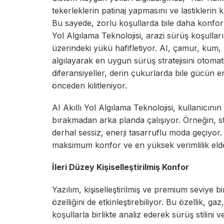
tekerleklerin patinaj yapmasını ve lastiklerin
Bu sayede, zorlu koşullarda bile daha konforl
Yol Algılama Teknolojisi, arazi sürüş koşulla
üzerindeki yükü hafifletiyor. AI, çamur, kum, k
algılayarak en uygun sürüş stratejisini otomat
diferansiyeller, derin çukurlarda bile gücün en i
önceden kilitleniyor.
AI Akıllı Yol Algılama Teknolojisi, kullanıcı
bırakmadan arka planda çalışıyor. Örneğin, s
derhal sessiz, enerji tasarruflu moda geçiyo
maksimum konfor ve en yüksek verimlilik elde 
İleri Düzey Kişiselleştirilmiş Konfor
Yazılım, kişiselleştirilmiş ve premium seviye
özelliğini de etkinleştirebiliyor. Bu özellik, ga
koşullarla birlikte analiz ederek sürüş stilini 