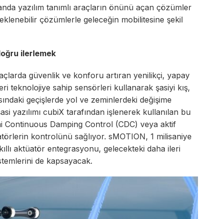
anda yazılım tanımlı araçların önünü açan çözümler
lçeklenebilir çözümlerle geleceğin mobilitesine şekil
doğru ilerlemek
araçlarda güvenlik ve konforu artıran yenilikçi, yapay
ri teknolojiye sahip sensörleri kullanarak şasiyi kış,
asındaki geçişlerde yol ve zeminlerdeki değişime
asi yazılımı cubiX tarafından işlenerek kullanılan bu
emi Continuous Damping Control (CDC) veya aktif
atörlerin kontrolünü sağlıyor. sMOTION, 1 milisaniye
kıllı aktüatör entegrasyonu, gelecekteki daha ileri
istemlerini de kapsayacak.