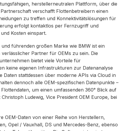
stungsfähigen, herstellerneutralen Plattform, über die
Partnerschaft verschafft Flottenbetreibern einen
eidungen zu treffen und Konnektivitätslösungen für
vierung erfolgt kontaktlos per Fernzugriff und
 und Kosten einspart.
en und führenden großen Marke wie BMW ist ein
n verlässlicher Partner für OEMs zu sein. Die
unternehmen bietet viele Vorteile für
n keine eigenen Infrastrukturen zur Datenanalyse
e Daten stattdessen über moderne APIs via Cloud in
rhalten dennoch alle OEM-spezifischen Datenpunkte –
en Flottendaten, um einen umfassenden 360° Blick auf
gt Christoph Ludewig, Vice President OEM Europe, bei
re OEM-Daten von einer Reihe von Herstellern,
oen, Opel / Vauxhall, DS und Mercedes-Benz, ebenso