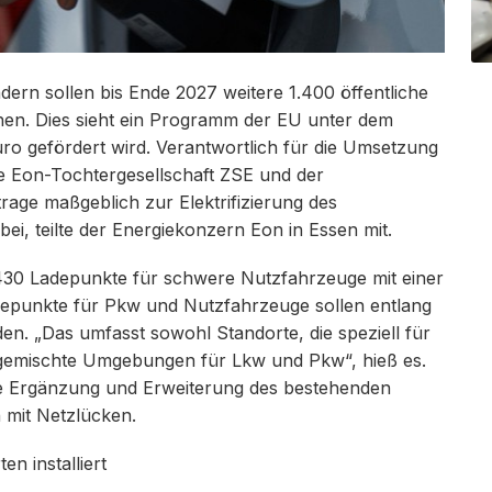
ern sollen bis Ende 2027 weitere 1.400 öffentliche
en. Dies sieht ein Programm der EU unter dem
uro gefördert wird. Verantwortlich für die Umsetzung
e Eon-Tochtergesellschaft ZSE und der
rage maßgeblich zur Elektrifizierung des
i, teilte der Energiekonzern Eon in Essen mit.
430 Ladepunkte für schwere Nutzfahrzeuge mit einer
adepunkte für Pkw und Nutzfahrzeuge sollen entlang
en. „Das umfasst sowohl Standorte, die speziell für
 gemischte Umgebungen für Lkw und Pkw“, hieß es.
die Ergänzung und Erweiterung des bestehenden
 mit Netzlücken.
n installiert