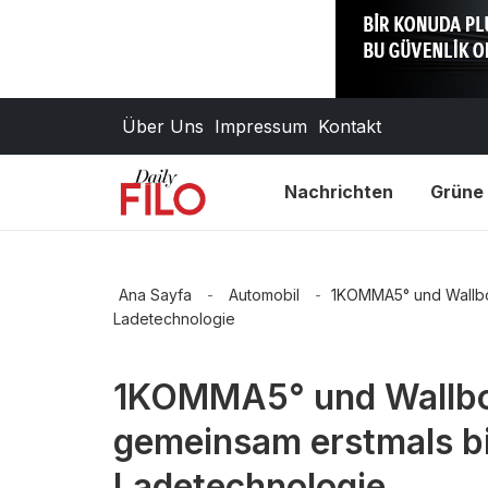
Über Uns
Impressum
Kontakt
Nachrichten
Grüne 
Ana Sayfa
-
Automobil
-
1KOMMA5° und Wallbox
Ladetechnologie
1KOMMA5° und Wallbo
gemeinsam erstmals bi
Ladetechnologie