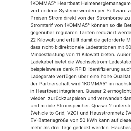
1KOMMA5° Heartbeat Heimenergiemanagement
verbundene Systeme werden per Software au
Preisen Strom direkt von der Strombörse zu
Stromtarif von 1KOMMA5° können so die Betr
gegenüber regulären Tarifen reduziert werd
22 Kilowatt und erfüllt damit die geforderte Mi
dass nicht-bidirektionale Ladestationen mit 60
Mindestleistung von 11 Kilowatt bieten. Außer
Ladekabel bietet die Wechselstrom-Ladestati
beispielsweise dank RFID-Identifizierung au
Ladegeräte verfügen über eine hohe Qualitä
der Partnerschaft wird 1KOMMA5° im nächsten
in Heartbeat integrieren. Quasar 2 ermöglich
wieder zurückzuspeisen und verwandelt dami
und mobile Stromspeicher. Quasar 2 unterstü
(Vehicle to Grid, V2G) und Hausstromnetz (Ve
EV-Batteriegröße von 50 kWh kann auf diese
mehr als drei Tage gedeckt werden. Hausbesi