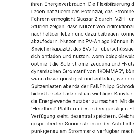
ihren Energieverbrauch. Die Flexibilisierun
Laden hat zudem das Potenzial, das Stromnet
Fahrern ermöglicht Quasar 2 durch V2H- un
Studien zeigen, dass Nutzer von bidirektion
nachhaltiger leben und dazu beitragen könn
abzufedern. Nutzer mit PV-Anlage können ihr
Speicherkapazität des EVs für überschüssigen
sich entladen und nutzen, wenn beispielswei
optimiert die Solarstromerzeugung und -Nut
dynamischen Stromtarif von 1KOMMA5°, kön
wenn dieser günstig ist und entladen, wenn die
Spitzenlasten abends der Fall.Philipp Schr
bidirektionale Laden ist ein wichtiger Baustei
die Energiewende nutzbar zu machen. Mit die
‘Heartbeat’ Plattform besonders günstigen S
Verfügung steht, dezentral speichern. Gleich
gespeicherten Sonnenstrom in der Autobatt
punktgenau am Strommarkt verfügbar machen