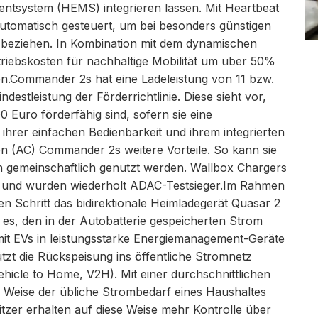
system (HEMS) integrieren lassen. Mit Heartbeat
tomatisch gesteuert, um bei besonders günstigen
 beziehen. In Kombination mit dem dynamischen
iebskosten für nachhaltige Mobilität um über 50%
en.Commander 2s hat eine Ladeleistung von 11 bzw.
ndestleistung der Förderrichtlinie. Diese sieht vor,
0 Euro förderfähig sind, sofern sie eine
 ihrer einfachen Bedienbarkeit und ihrem integrierten
on (AC) Commander 2s weitere Vorteile. So kann sie
ch gemeinschaftlich genutzt werden. Wallbox Chargers
t und wurden wiederholt ADAC-Testsieger.Im Rahmen
 Schritt das bidirektionale Heimladegerät Quasar 2
t es, den in der Autobatterie gespeicherten Strom
t EVs in leistungsstarke Energiemanagement-Geräte
tzt die Rückspeisung ins öffentliche Stromnetz
hicle to Home, V2H). Mit einer durchschnittlichen
 Weise der übliche Strombedarf eines Haushaltes
tzer erhalten auf diese Weise mehr Kontrolle über