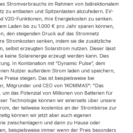
g des Stromverbrauchs im Rahmen von bidirektionalem
z zu entlasten und Spitzenlasten abzufedern. EV-
d V2G-Funktionen, ihre Energiekosten zu senken.
alem Laden bis zu 1.000 € pro Jahr sparen können,
en, den steigenden Druck auf das Stromnetz
e Stromkosten senken, indem sie die zusätzliche
, selbst erzeugten Solarstrom nutzen. Dieser lässt
se keine Solarenergie erzeugt werden kann. Dies
zung. In Kombination mit “Dynamic Pulse”, dem
nen Nutzer außerdem Strom laden und speichern,
 Preise steigen. Das ist beispielsweise bei
öder, Mitgründer und CEO von 1KOMMA5°: "Das
n, um das Potenzial von Millionen von Batterien für
ser Technologie können wir einerseits über unsere
trom, der teilweise kostenlos an der Strombörse zur
zeitig können wir jetzt aber auch eigenen
erie zwischenlagern und dann zu Hause oder
, beispielsweise immer wenn der Preis besonders